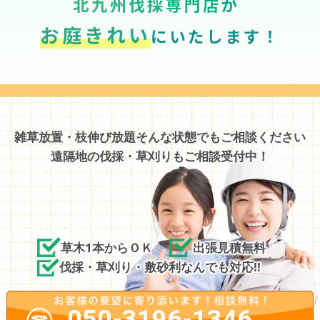
北九州伐採専門店が
お庭きれい
にいたします！
雑草放置・枝伸び放題そんな状態でもご相談ください
遠隔地の伐採・草刈りもご相談受付中！
草木1本からＯＫ
出張見積無料
伐採・草刈り・敷砂利なんでも対応!!
050-3196-1346