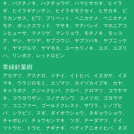
キ、バクチノキ、ハクチョウゲ、ハマヒサカキ、ヒイラ
ギ、ヒイラギナンテン、ヒイラギモクセイ、ヒサカキ、ピ
ラカンサス、ビワ、プリペット、ベニカナメ、ベニカナメ
モチ、ボックスウッド、マサキ、マテバシイ、マホニアコ
ンヒューサ、マメツゲ、マンリョウ、モチノキ、モッコ
ク、ヤシ、ヤツデ、ヤブコウジ、ヤブツバキ、ヤブニッケ
イ、ヤマグルマ、ヤマモモ、ユーカリノキ、ユズ、ユズリ
ハ、リンボク、レッドロビン
常緑針葉樹
アカマツ、アスナロ、イチイ、イトヒバ、イヌガヤ、イヌ
マキ、ウラジロモミ、エゾマツ、カイヅカイブキ、カヤ、
キャラボク、クジャクヒバ、クロベ、クロマツ、コウヤマ
キ、コウヨウザン、コノテガシワ、コメツガ、ゴヨウマ
ツ、コニファー、ゴールドクレスト、サワラ、シノブヒ
バ、シラビソ、スギ、ダイオウショウ、タギョウショウ、
チャボヒバ、チョウセンマキ、ツガ、テーダマツ、ドイ、
ツトウヒ、トウヒ、ナギナギ、ペディアニオイヒバ、ネズ