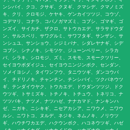
ンシバイ、クコ、クサギ、クヌギ、クマシデ、クマノミズ
キ、クリ、クロモジ、ケヤキ、ゲンカイツツジ、コウゾ、
コデマリ、コナラ、コバノガマズミ、コブシ、ゴマギ、ゴ
ンズイ、サイカチ、ザクロ、サトウカエデ、サラサドウダ
ン、サルスベリ、サワグルミ、サワフタギ、サンザシ、サ
ンシュユ、サンショウ、シジミバナ、シダレヤナギ、シデ
コブシ、シナノキ、シモツケ、ジューンベリー、シラカ
バ、シラキ、シロモジ、ズミ、スモモ、スモークツリー、
セイヨウボダイジュ、セイヨウニンジンボク、センダン、
ソメイヨシノ、タイワンフウ、タニウツギ、ダンコウバ
イ、チドリノキ、チャンチン、チンシバイ、ツクバネウツ
ギ、テンダイウヤク、トウカエデ、ドウダンツツジ、ドク
ウツギ、トサミズキ、トチノキ、トチュウ、トネリコ、ナ
ツツバキ、ナツメ、ナツハゼ、ナナカマド、ナンキンハ
ゼ、ニガキ、ニシキギ、ニセアカシア、ニワウメ、ニワウ
ルシ、ニワトコ、ヌルデ、ネジキ、ネムノキ、ノリウツ
ギ、ハウチワカエデ、ハクウンボク、ハコネウツギ、ハゼ
ノキ、ハナイカダ、ハナカイドウ、ハナズオウ、ハナノ