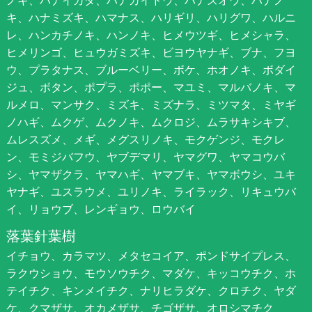
キ、ハナミズキ、ハマナス、ハリギリ、ハリグワ、ハルニ
レ、ハンカチノキ、ハンノキ、ヒメウツギ、ヒメシャラ、
ヒメリンゴ、ヒュウガミズキ、ビヨウヤナギ、ブナ、フヨ
ウ、プラタナス、ブルーベリー、ボケ、ホオノキ、ボダイ
ジュ、ボタン、ポプラ、ポポー、マユミ、マルバノキ、マ
ルメロ、マンサク、ミズキ、ミズナラ、ミツマタ、ミヤギ
ノハギ、ムクゲ、ムクノキ、ムクロジ、ムラサキシキブ、
ムレスズメ、メギ、メグスリノキ、モクゲンジ、モクレ
ン、モミジバフウ、ヤブデマリ、ヤマグワ、ヤマコウバ
シ、ヤマザクラ、ヤマハギ、ヤマブキ、ヤマボウシ、ユキ
ヤナギ、ユスラウメ、ユリノキ、ライラック、リキュウバ
イ、リョウブ、レンギョウ、ロウバイ
落葉針葉樹
イチョウ、カラマツ、メタセコイア、ポンドサイプレス、
ラクウショウ、モウソウチク、マダケ、キッコウチク、ホ
テイチク、キンメイチク、ナリヒラダケ、クロチク、ヤダ
ケ、クマザサ、オカメザサ、チゴザサ、オロシマチク