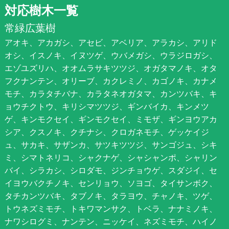
対応樹木一覧
常緑広葉樹
アオキ、アカガシ、アセビ、アベリア、アラカシ、アリド
オシ、イスノキ、イヌツゲ、ウバメガシ、ウラジロガシ、
エゾユズリハ、オオムラサキツツジ、オガタマノキ、オタ
フクナンテン、オリーブ、カクレミノ、カゴノキ、カナメ
モチ、カラタチバナ、カラタネオガタマ、カンツバキ、キ
ョウチクトウ、キリシマツツジ、ギンバイカ、キンメツ
ゲ、キンモクセイ、ギンモクセイ、ミモザ、ギンヨウアカ
シア、クスノキ、クチナシ、クロガネモチ、ゲッケイジ
ュ、サカキ、サザンカ、サツキツツジ、サンゴジュ、シキ
ミ、シマトネリコ、シャクナゲ、シャシャンポ、シャリン
バイ、シラカシ、シロダモ、ジンチョウゲ、スダジイ、セ
イヨウバクチノキ、センリョウ、ソヨゴ、タイサンボク、
タチカンツバキ、タブノキ、タラヨウ、チャノキ、ツゲ、
トウネズミモチ、トキワマンサク、トベラ、ナナミノキ、
ナワシログミ、ナンテン、ニッケイ、ネズミモチ、ハイノ