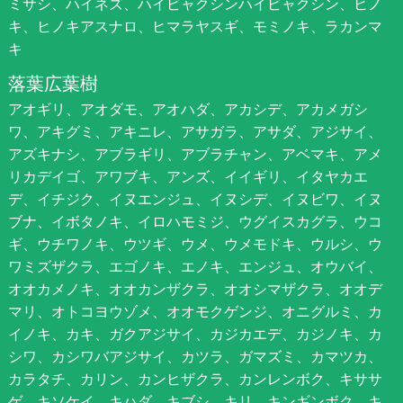
ミサシ、ハイネズ、ハイビャクシンハイビャクシン、ヒノ
キ、ヒノキアスナロ、ヒマラヤスギ、モミノキ、ラカンマ
キ
落葉広葉樹
アオギリ、アオダモ、アオハダ、アカシデ、アカメガシ
ワ、アキグミ、アキニレ、アサガラ、アサダ、アジサイ、
アズキナシ、アブラギリ、アブラチャン、アベマキ、アメ
リカデイゴ、アワブキ、アンズ、イイギリ、イタヤカエ
デ、イチジク、イヌエンジュ、イヌシデ、イヌビワ、イヌ
ブナ、イボタノキ、イロハモミジ、ウグイスカグラ、ウコ
ギ、ウチワノキ、ウツギ、ウメ、ウメモドキ、ウルシ、ウ
ワミズザクラ、エゴノキ、エノキ、エンジュ、オウバイ、
オオカメノキ、オオカンザクラ、オオシマザクラ、オオデ
マリ、オトコヨウゾメ、オオモクゲンジ、オニグルミ、カ
イノキ、カキ、ガクアジサイ、カジカエデ、カジノキ、カ
シワ、カシワバアジサイ、カツラ、ガマズミ、カマツカ、
カラタチ、カリン、カンヒザクラ、カンレンボク、キササ
ゲ、キソケイ、キハダ、キブシ、キリ、キンギンボク、キ