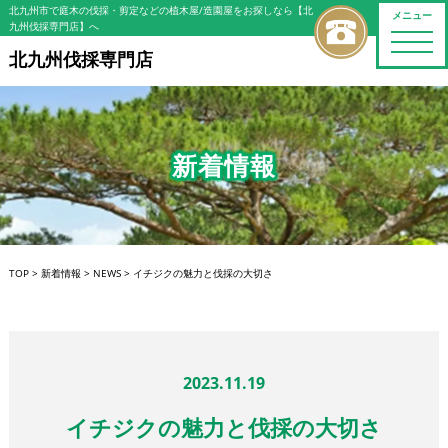
北九州市で庭木の伐採・剪定などの植木屋/造園屋をお探しなら【北
メニュー
九州伐採専門店】へ
toggle
naviga
北九州伐採専門店
新着情報
TOP
>
新着情報
>
NEWS
>
イチジクの魅力と伐採の大切さ
2023.11.19
イチジクの魅力と伐採の大切さ