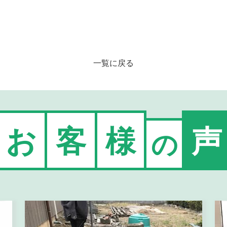
一覧に戻る
お
客
様
声
の