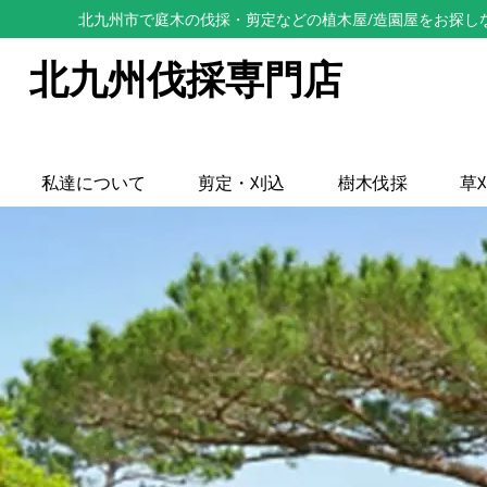
北九州市で庭木の伐採・剪定などの植木屋/造園屋をお探し
北九州伐採専門店
私達について
剪定・刈込
樹木伐採
草