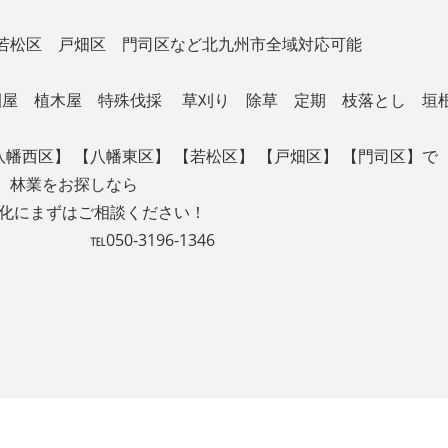
若松区 戸畑区 門司区など北九州市全域対応可能
造園屋 植木屋 特殊伐採 草刈り 除草 定期 枝落とし 垣
八幡西区】 【八幡東区】 【若松区】 【戸畑区】 【門司区】で
、林業をお探しなら
緑化にまずはご相談ください！
6-1346