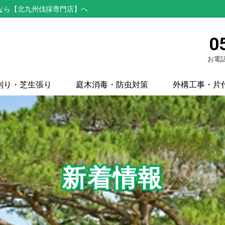
なら【北九州伐採専門店】へ
0
お電話
刈り・芝生張り
庭木消毒・防虫対策
外構工事・片
新着情報