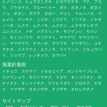
ヒメリンゴ、ヒュウガミズキ、ビヨウヤナギ、ブナ、フヨ
ウ、プラタナス、ブルーベリー、ボケ、ホオノキ、ボダイ
ジュ、ボタン、ポプラ、ポポー、マユミ、マルバノキ、マ
ルメロ、マンサク、ミズキ、ミズナラ、ミツマタ、ミヤギ
ノハギ、ムクゲ、ムクノキ、ムクロジ、ムラサキシキブ、
ムレスズメ、メギ、メグスリノキ、モクゲンジ、モクレ
ン、モミジバフウ、ヤブデマリ、ヤマグワ、ヤマコウバ
シ、ヤマザクラ、ヤマハギ、ヤマブキ、ヤマボウシ、ユキ
ヤナギ、ユスラウメ、ユリノキ、ライラック、リキュウバ
イ、リョウブ、レンギョウ、ロウバイ
落葉針葉樹
イチョウ、カラマツ、メタセコイア、ポンドサイプレス、
ラクウショウ、モウソウチク、マダケ、キッコウチク、ホ
テイチク、キンメイチク、ナリヒラダケ、クロチク、ヤダ
ケ、クマザサ、オカメザサ、チゴザサ、オロシマチク
サイトマップ