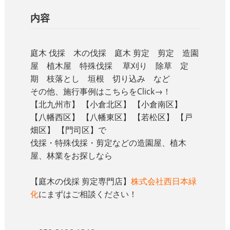
内容
庭木 伐採 木の伐採 庭木 剪定 剪定 造園
屋 植木屋 特殊伐採 草刈り 除草 定
期 枝落とし 垣根 切り込み など
その他、施行事例はこちらをClick→！
【北九州市】 【小倉北区】 【小倉南区】
【八幡西区】 【八幡東区】 【若松区】 【戸
畑区】 【門司区】で
伐採・特殊伐採・剪定などの造園屋、植木
屋、林業をお探しなら
【庭木の伐採 剪定専門店】
株式会社西日本緑
化
にまずはご相談ください！