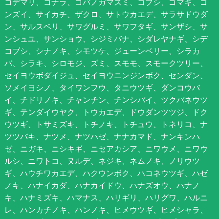
コデマリ、コナラ、コバノガマズミ、コブシ、ゴマギ、ゴ
ンズイ、サイカチ、ザクロ、サトウカエデ、サラサドウダ
ン、サルスベリ、サワグルミ、サワフタギ、サンザシ、サ
ンシュユ、サンショウ、シジミバナ、シダレヤナギ、シデ
コブシ、シナノキ、シモツケ、ジューンベリー、シラカ
バ、シラキ、シロモジ、ズミ、スモモ、スモークツリー、
セイヨウボダイジュ、セイヨウニンジンボク、センダン、
ソメイヨシノ、タイワンフウ、タニウツギ、ダンコウバ
イ、チドリノキ、チャンチン、チンシバイ、ツクバネウツ
ギ、テンダイウヤク、トウカエデ、ドウダンツツジ、ドク
ウツギ、トサミズキ、トチノキ、トチュウ、トネリコ、ナ
ツツバキ、ナツメ、ナツハゼ、ナナカマド、ナンキンハ
ゼ、ニガキ、ニシキギ、ニセアカシア、ニワウメ、ニワウ
ルシ、ニワトコ、ヌルデ、ネジキ、ネムノキ、ノリウツ
ギ、ハウチワカエデ、ハクウンボク、ハコネウツギ、ハゼ
ノキ、ハナイカダ、ハナカイドウ、ハナズオウ、ハナノ
キ、ハナミズキ、ハマナス、ハリギリ、ハリグワ、ハルニ
レ、ハンカチノキ、ハンノキ、ヒメウツギ、ヒメシャラ、