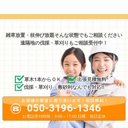
雑草放置・枝伸び放題そんな状態でもご相談ください
遠隔地の伐採・草刈りもご相談受付中！
草木1本からＯＫ
出張見積無料
伐採・草刈り・敷砂利なんでも対応!!
050-3196-1346
お電話受付時間：9:00～17:00 日曜、祝日定休