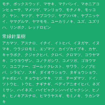
モチ、ボックスウッド、マサキ、マテバシイ、マホニアコ
ンヒューサ、マメツゲ、マンリョウ、モチノキ、モッコ
ク、ヤシ、ヤツデ、ヤブコウジ、ヤブツバキ、ヤブニッケ
イ、ヤマグルマ、ヤマモモ、ユーカリノキ、ユズ、ユズリ
ハ、リンボク、レッドロビン
常緑針葉樹
アカマツ、アスナロ、イチイ、イトヒバ、イヌガヤ、イヌ
マキ、ウラジロモミ、エゾマツ、カイヅカイブキ、カヤ、
キャラボク、クジャクヒバ、クロベ、クロマツ、コウヤマ
キ、コウヨウザン、コノテガシワ、コメツガ、ゴヨウマ
ツ、コニファー、ゴールドクレスト、サワラ、シノブヒ
バ、シラビソ、スギ、ダイオウショウ、タギョウショウ、
チャボヒバ、チョウセンマキ、ツガ、テーダマツ、ドイ、
ツトウヒ、トウヒ、ナギナギ、ペディアニオイヒバ、ネズ
ミサシ、ハイネズ、ハイビャクシンハイビャクシン、ヒノ
キ、ヒノキアスナロ、ヒマラヤスギ、モミノキ、ラカンマ
キ