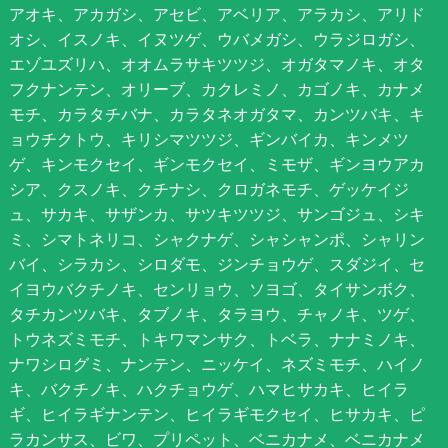
アオキ、アカガシ、アセビ、アベリア、アラカシ、アリド
オシ、イスノキ、イヌツゲ、ウバメガシ、ウラジロガシ、
エゾユズリハ、オオムラサキツツジ、オガタマノキ、オタ
フクナンテン、オリーブ、カクレミノ、カゴノキ、カナメ
モチ、カラタチバナ、カラタネオガタマ、カンツバキ、キ
ョウチクトウ、キリシマツツジ、ギンバイカ、キンメツ
ゲ、キンモクセイ、ギンモクセイ、ミモザ、ギンヨウアカ
シア、クスノキ、クチナシ、クロガネモチ、ゲッケイジ
ュ、サカキ、サザンカ、サツキツツジ、サンゴジュ、シキ
ミ、シマトネリコ、シャクナゲ、シャシャンポ、シャリン
バイ、シラカシ、シロダモ、ジンチョウゲ、スダジイ、セ
イヨウバクチノキ、センリョウ、ソヨゴ、タイサンボク、
タチカンツバキ、タブノキ、タラヨウ、チャノキ、ツゲ、
トウネズミモチ、トキワマンサク、トベラ、ナナミノキ、
ナワシログミ、ナンテン、ニッケイ、ネズミモチ、ハイノ
キ、バクチノキ、ハクチョウゲ、ハマヒサカキ、ヒイラ
ギ、ヒイラギナンテン、ヒイラギモクセイ、ヒサカキ、ピ
ラカンサス、ビワ、プリペット、ベニカナメ、ベニカナメ