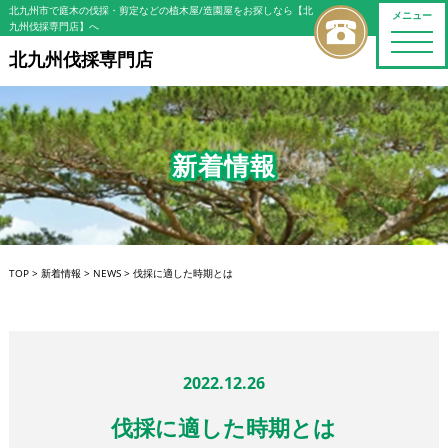
北九州市で庭木の伐採・剪定などの植木屋/造園屋をお探しなら【北
メニュー
九州伐採専門店】へ
toggle
naviga
北九州伐採専門店
新着情報
TOP
>
新着情報
>
NEWS
>
伐採に適した時期とは
2022.12.26
伐採に適した時期とは