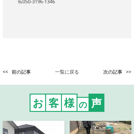
℡050-3196-1346
<< 前の記事
一覧に戻る
次の記事 >>
お
客
様
声
の