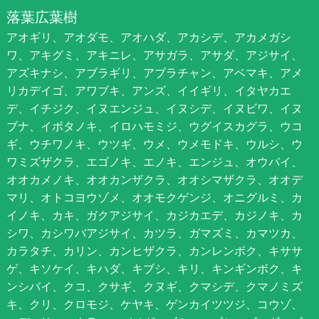
落葉広葉樹
アオギリ、アオダモ、アオハダ、アカシデ、アカメガシ
ワ、アキグミ、アキニレ、アサガラ、アサダ、アジサイ、
アズキナシ、アブラギリ、アブラチャン、アベマキ、アメ
リカデイゴ、アワブキ、アンズ、イイギリ、イタヤカエ
デ、イチジク、イヌエンジュ、イヌシデ、イヌビワ、イヌ
ブナ、イボタノキ、イロハモミジ、ウグイスカグラ、ウコ
ギ、ウチワノキ、ウツギ、ウメ、ウメモドキ、ウルシ、ウ
ワミズザクラ、エゴノキ、エノキ、エンジュ、オウバイ、
オオカメノキ、オオカンザクラ、オオシマザクラ、オオデ
マリ、オトコヨウゾメ、オオモクゲンジ、オニグルミ、カ
イノキ、カキ、ガクアジサイ、カジカエデ、カジノキ、カ
シワ、カシワバアジサイ、カツラ、ガマズミ、カマツカ、
カラタチ、カリン、カンヒザクラ、カンレンボク、キササ
ゲ、キソケイ、キハダ、キブシ、キリ、キンギンボク、キ
ンシバイ、クコ、クサギ、クヌギ、クマシデ、クマノミズ
キ、クリ、クロモジ、ケヤキ、ゲンカイツツジ、コウゾ、