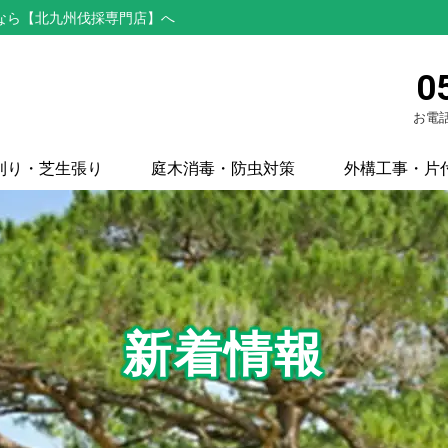
なら【北九州伐採専門店】へ
0
お電話
刈り・芝生張り
庭木消毒・防虫対策
外構工事・片
新着情報