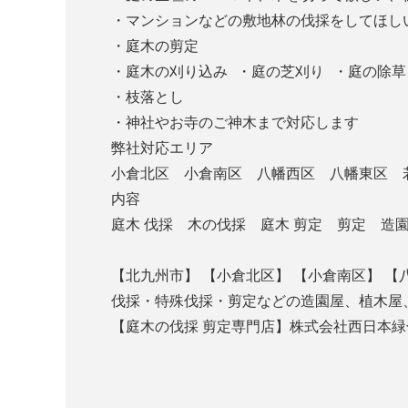
・マンションなどの敷地林の伐採をしてほし
・庭木の剪定
・庭木の刈り込み ・庭の芝刈り ・庭の除草
・枝落とし
・神社やお寺のご神木まで対応します
弊社対応エリア
小倉北区 小倉南区 八幡西区 八幡東区 
内容
庭木 伐採 木の伐採 庭木 剪定 剪定 
【北九州市】 【小倉北区】 【小倉南区】 【
伐採・特殊伐採・剪定などの造園屋、植木屋
【庭木の伐採 剪定専門店】株式会社西日本
℡050-319