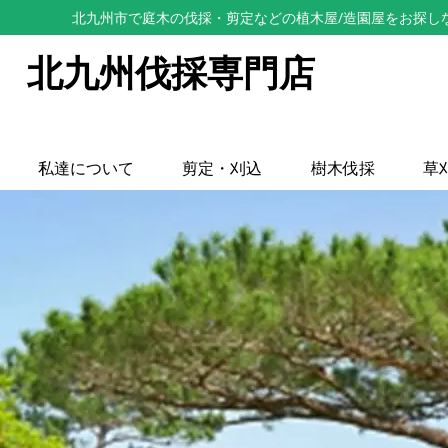
北九州市で庭木の伐採・剪定などの植木屋/造園屋をお探し
北九州伐採専門店
私達について
剪定・刈込
樹木伐採
草