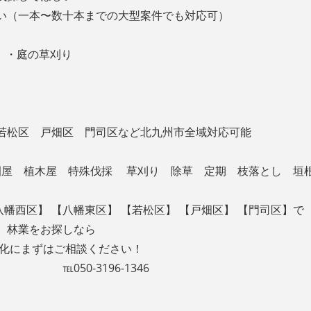
い（一本〜数十本までの大型案件でも対応可）
 ・庭の草刈り
若松区 戸畑区 門司区など北九州市全域対応可能
造園屋 植木屋 特殊伐採 草刈り 除草 定期 枝落とし 垣
八幡西区】 【八幡東区】 【若松区】 【戸畑区】 【門司区】で
、林業をお探しなら
緑化にまずはご相談ください！
6-1346