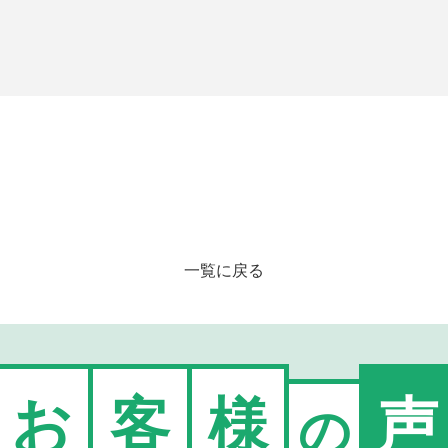
一覧に戻る
お
客
様
声
の