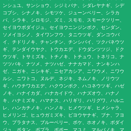
ンシュユ、サンショウ、シジミバナ、シダレヤナギ、シデ
コブシ、シナノキ、シモツケ、ジューンベリー、シラカ
バ、シラキ、シロモジ、ズミ、スモモ、スモークツリー、
セイヨウボダイジュ、セイヨウニンジンボク、センダン、
ソメイヨシノ、タイワンフウ、タニウツギ、ダンコウバ
イ、チドリノキ、チャンチン、チンシバイ、ツクバネウツ
ギ、テンダイウヤク、トウカエデ、ドウダンツツジ、ドク
ウツギ、トサミズキ、トチノキ、トチュウ、トネリコ、ナ
ツツバキ、ナツメ、ナツハゼ、ナナカマド、ナンキンハ
ゼ、ニガキ、ニシキギ、ニセアカシア、ニワウメ、ニワウ
ルシ、ニワトコ、ヌルデ、ネジキ、ネムノキ、ノリウツ
ギ、ハウチワカエデ、ハクウンボク、ハコネウツギ、ハゼ
ノキ、ハナイカダ、ハナカイドウ、ハナズオウ、ハナノ
キ、ハナミズキ、ハマナス、ハリギリ、ハリグワ、ハルニ
レ、ハンカチノキ、ハンノキ、ヒメウツギ、ヒメシャラ、
ヒメリンゴ、ヒュウガミズキ、ビヨウヤナギ、ブナ、フヨ
ウ、プラタナス、ブルーベリー、ボケ、ホオノキ、ボダイ
ジュ、ボタン、ポプラ、ポポー、マユミ、マルバノキ、マ