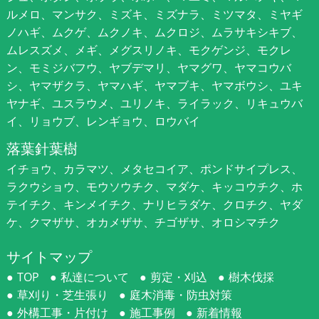
ルメロ、マンサク、ミズキ、ミズナラ、ミツマタ、ミヤギ
ノハギ、ムクゲ、ムクノキ、ムクロジ、ムラサキシキブ、
ムレスズメ、メギ、メグスリノキ、モクゲンジ、モクレ
ン、モミジバフウ、ヤブデマリ、ヤマグワ、ヤマコウバ
シ、ヤマザクラ、ヤマハギ、ヤマブキ、ヤマボウシ、ユキ
ヤナギ、ユスラウメ、ユリノキ、ライラック、リキュウバ
イ、リョウブ、レンギョウ、ロウバイ
落葉針葉樹
イチョウ、カラマツ、メタセコイア、ポンドサイプレス、
ラクウショウ、モウソウチク、マダケ、キッコウチク、ホ
テイチク、キンメイチク、ナリヒラダケ、クロチク、ヤダ
ケ、クマザサ、オカメザサ、チゴザサ、オロシマチク
サイトマップ
TOP
私達について
剪定・刈込
樹木伐採
草刈り・芝生張り
庭木消毒・防虫対策
外構工事・片付け
施工事例
新着情報