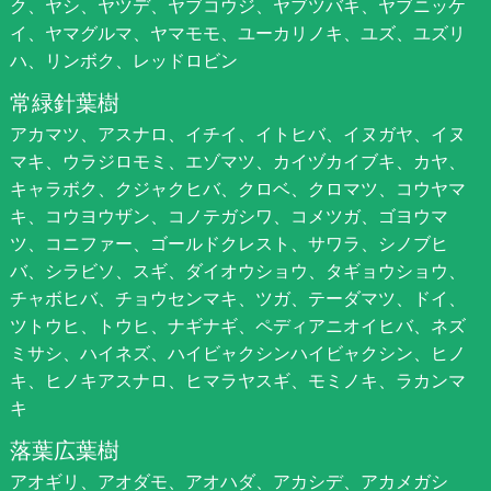
ク、ヤシ、ヤツデ、ヤブコウジ、ヤブツバキ、ヤブニッケ
イ、ヤマグルマ、ヤマモモ、ユーカリノキ、ユズ、ユズリ
ハ、リンボク、レッドロビン
常緑針葉樹
アカマツ、アスナロ、イチイ、イトヒバ、イヌガヤ、イヌ
マキ、ウラジロモミ、エゾマツ、カイヅカイブキ、カヤ、
キャラボク、クジャクヒバ、クロベ、クロマツ、コウヤマ
キ、コウヨウザン、コノテガシワ、コメツガ、ゴヨウマ
ツ、コニファー、ゴールドクレスト、サワラ、シノブヒ
バ、シラビソ、スギ、ダイオウショウ、タギョウショウ、
チャボヒバ、チョウセンマキ、ツガ、テーダマツ、ドイ、
ツトウヒ、トウヒ、ナギナギ、ペディアニオイヒバ、ネズ
ミサシ、ハイネズ、ハイビャクシンハイビャクシン、ヒノ
キ、ヒノキアスナロ、ヒマラヤスギ、モミノキ、ラカンマ
キ
落葉広葉樹
アオギリ、アオダモ、アオハダ、アカシデ、アカメガシ