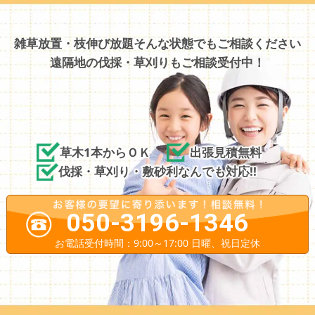
雑草放置・枝伸び放題そんな状態でもご相談ください
遠隔地の伐採・草刈りもご相談受付中！
草木1本からＯＫ
出張見積無料
伐採・草刈り・敷砂利なんでも対応!!
050-3196-1346
お電話受付時間：9:00～17:00 日曜、祝日定休