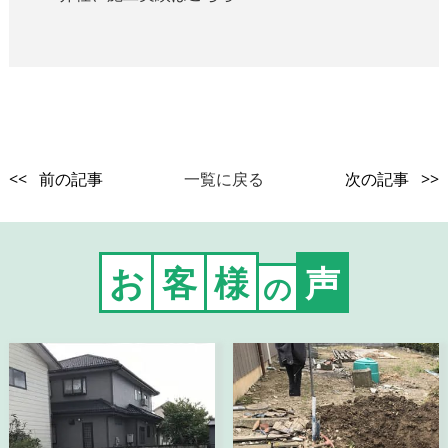
<< 前の記事
一覧に戻る
次の記事 >>
お
客
様
声
の