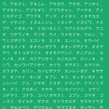
ワ、アキグミ、アキニレ、アサガラ、アサダ、アジサイ、
アズキナシ、アブラギリ、アブラチャン、アベマキ、アメ
リカデイゴ、アワブキ、アンズ、イイギリ、イタヤカエ
デ、イチジク、イヌエンジュ、イヌシデ、イヌビワ、イヌ
ブナ、イボタノキ、イロハモミジ、ウグイスカグラ、ウコ
ギ、ウチワノキ、ウツギ、ウメ、ウメモドキ、ウルシ、ウ
ワミズザクラ、エゴノキ、エノキ、エンジュ、オウバイ、
オオカメノキ、オオカンザクラ、オオシマザクラ、オオデ
マリ、オトコヨウゾメ、オオモクゲンジ、オニグルミ、カ
イノキ、カキ、ガクアジサイ、カジカエデ、カジノキ、カ
シワ、カシワバアジサイ、カツラ、ガマズミ、カマツカ、
カラタチ、カリン、カンヒザクラ、カンレンボク、キササ
ゲ、キソケイ、キハダ、キブシ、キリ、キンギンボク、キ
ンシバイ、クコ、クサギ、クヌギ、クマシデ、クマノミズ
キ、クリ、クロモジ、ケヤキ、ゲンカイツツジ、コウゾ、
コデマリ、コナラ、コバノガマズミ、コブシ、ゴマギ、ゴ
ンズイ、サイカチ、ザクロ、サトウカエデ、サラサドウダ
ン、サルスベリ、サワグルミ、サワフタギ、サンザシ、サ