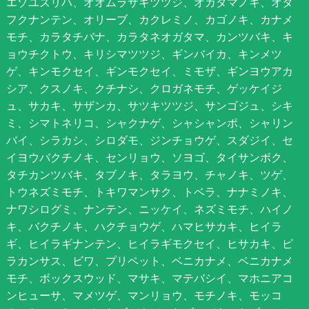
エゾユズリハ、オオムラサキツツジ、オガタマノキ、オタ
フクナンテン、オリーブ、カクレミノ、カゴノキ、カナメ
モチ、カラタチバナ、カラタネオガタマ、カンツバキ、キ
ョウチクトウ、キリシマツツジ、ギンバイカ、キンメツ
ゲ、キンモクセイ、ギンモクセイ、ミモザ、ギンヨウアカ
シア、クスノキ、クチナシ、クロガネモチ、ゲッケイジ
ュ、サカキ、サザンカ、サツキツツジ、サンゴジュ、シキ
ミ、シマトネリコ、シャクナゲ、シャシャンポ、シャリン
バイ、シラカシ、シロダモ、ジンチョウゲ、スダジイ、セ
イヨウバクチノキ、センリョウ、ソヨゴ、タイサンボク、
タチカンツバキ、タブノキ、タラヨウ、チャノキ、ツゲ、
トウネズミモチ、トキワマンサク、トベラ、ナナミノキ、
ナワシログミ、ナンテン、ニッケイ、ネズミモチ、ハイノ
キ、バクチノキ、ハクチョウゲ、ハマヒサカキ、ヒイラ
ギ、ヒイラギナンテン、ヒイラギモクセイ、ヒサカキ、ピ
ラカンサス、ビワ、プリペット、ベニカナメ、ベニカナメ
モチ、ボックスウッド、マサキ、マテバシイ、マホニアコ
ンヒューサ、マメツゲ、マンリョウ、モチノキ、モッコ