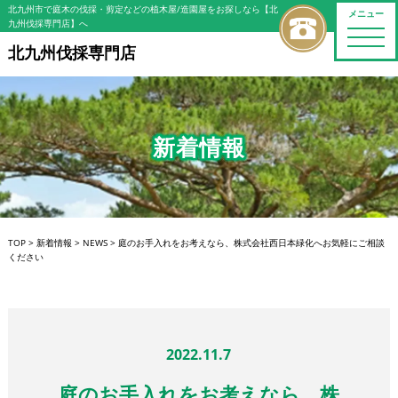
北九州市で庭木の伐採・剪定などの植木屋/造園屋をお探しなら【北
メニュー
九州伐採専門店】へ
toggle
naviga
北九州伐採専門店
新着情報
TOP
>
新着情報
>
NEWS
>
庭のお手入れをお考えなら、株式会社西日本緑化へお気軽にご相談
ください
2022.11.7
庭のお手入れをお考えなら、株