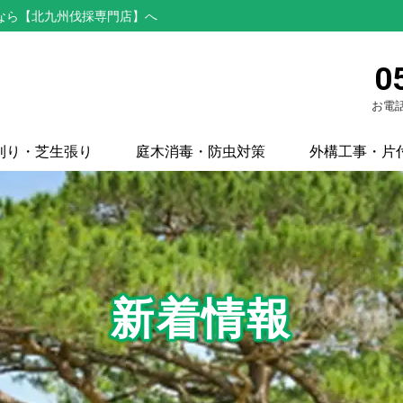
なら【北九州伐採専門店】へ
0
お電話
刈り・芝生張り
庭木消毒・防虫対策
外構工事・片
新着情報