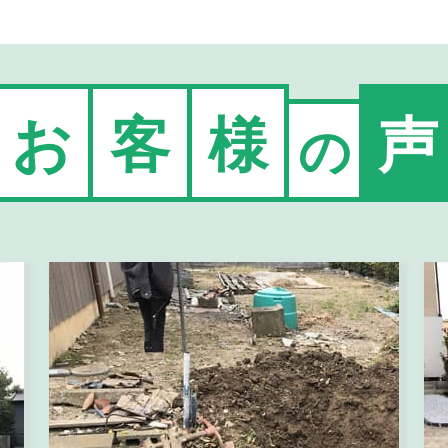
お
客
様
声
の