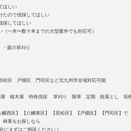
してほしい
受けたので伐採してほしい
、伐採してほしい
い（一本〜数十本までの大型案件でも対応可）
 ・庭の草刈り
若松区 戸畑区 門司区など北九州市全域対応可能
造園屋 植木屋 特殊伐採 草刈り 除草 定期 枝落とし 垣
八幡西区】 【八幡東区】 【若松区】 【戸畑区】 【門司区】で
、林業をお探しなら
緑化にまずはご相談ください！