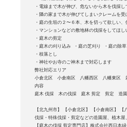
・電線まで木が伸び、危ないから木を伐採
・隣の家まで木が伸びてしまいクレームを
・庭の生垣の２〜６本、木を切って欲しい
・マンションなどの敷地林の伐採をしてほし
・庭木の剪定
・庭木の刈り込み ・庭の芝刈り ・庭の除草
・枝落とし
・神社やお寺のご神木まで対応します
弊社対応エリア
小倉北区 小倉南区 八幡西区 八幡東区 
内容
庭木 伐採 木の伐採 庭木 剪定 剪定 
【北九州市】 【小倉北区】 【小倉南区】 【
伐採・特殊伐採・剪定などの造園屋、植木屋
【庭木の伐採 剪定専門店】株式会社西日本