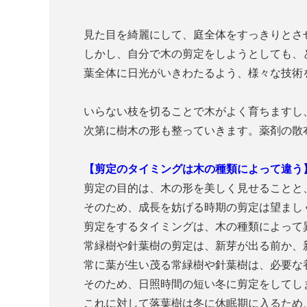
見た目を綺麗にして、庭全体をすっきりとさ
しかし、自分で木の剪定をしようとしても、
葉全体に日光がいきわたるよう、様々な技術
いらない枝を切ることで木がよく育ちますし
次第に樹木の形も整っていきます。薬剤の散
【剪定のタイミングは木の種類によって違う
剪定の目的は、木の形を美しく見せることと
そのため、成長を妨げる時期の剪定は望まし
剪定をするタイミングは、木の種類によって
常緑樹や針葉樹の剪定は、新芽が出る前か、
常に葉が生い茂る常緑樹や針葉樹は、必要な
そのため、日照時間の短い冬に剪定をしてし
これに対して落葉樹は冬に休眠期に入るため