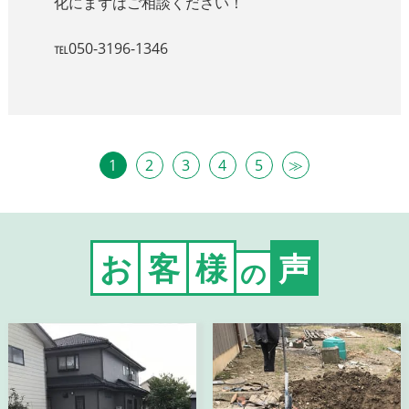
化にまずはご相談ください！
℡050-3196-1346
1
2
3
4
5
≫
お
客
様
声
の