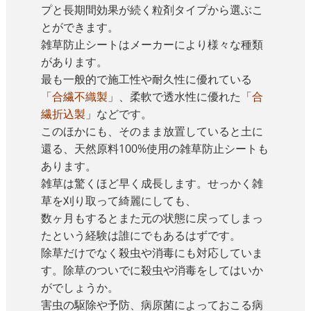
プと長期間効果が続く粒剤タイプから選ぶこ
とができます。
雑草防止シートはメーカーにより様々な種類
があります。
最も一般的で施工性や耐久性に優れている
「
合繊不織製
」、柔軟で透水性に優れた「
合
繊折込製
」などです。
このほかにも、そのまま放置していると土に
還る、天然原料100%使用の雑草防止シートも
あります。
雑草は驚くほど早く成長します。せっかく雑
草を刈り取って綺麗にしても、
数ヶ月もするとまた元の状態に戻ってしまっ
たという経験は誰にでもあるはずです。
除草だけでなく殺虫や消毒にも対応していま
す。除草のついでに殺虫や消毒をしてはいか
がでしょうか。
害虫の駆除や予防、病原菌によっておこる病