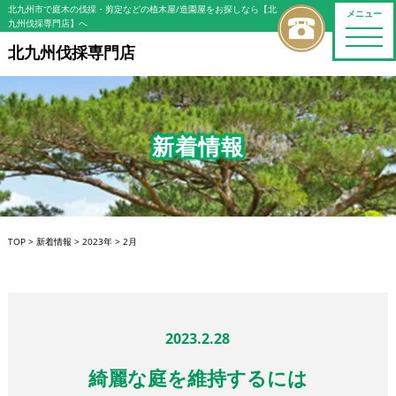
北九州市で庭木の伐採・剪定などの植木屋/造園屋をお探しなら【北
メニュー
九州伐採専門店】へ
toggle
naviga
北九州伐採専門店
新着情報
TOP
>
新着情報
>
2023年
>
2月
2023.2.28
綺麗な庭を維持するには