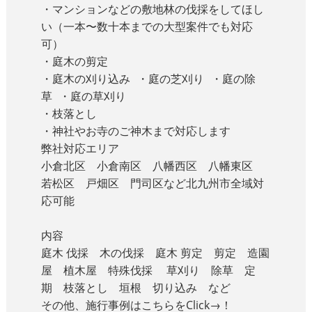
・マンションなどの敷地林の伐採をしてほし
い（一本〜数十本までの大型案件でも対応
可）
・庭木の剪定
・庭木の刈り込み ・庭の芝刈り ・庭の除
草 ・庭の草刈り
・枝落とし
・神社やお寺のご神木まで対応します
弊社対応エリア
小倉北区 小倉南区 八幡西区 八幡東区
若松区 戸畑区 門司区など北九州市全域対
応可能
内容
庭木 伐採 木の伐採 庭木 剪定 剪定 造園
屋 植木屋 特殊伐採 草刈り 除草 定
期 枝落とし 垣根 切り込み など
その他、施行事例はこちらをClick→！