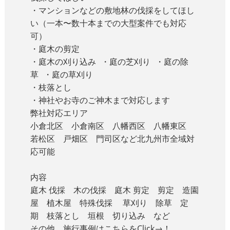
・マンションなどの敷地林の伐採をしてほし
い（一本〜数十本までの大型案件でも対応
可）
・庭木の剪定
・庭木の刈り込み ・庭の芝刈り ・庭の除
草 ・庭の草刈り
・枝落とし
・神社やお寺のご神木まで対応します
弊社対応エリア
小倉北区 小倉南区 八幡西区 八幡東区
若松区 戸畑区 門司区など北九州市全域対
応可能
内容
庭木 伐採 木の伐採 庭木 剪定 剪定 造園
屋 植木屋 特殊伐採 草刈り 除草 定
期 枝落とし 垣根 切り込み など
その他、施行事例はこちらをClick→！