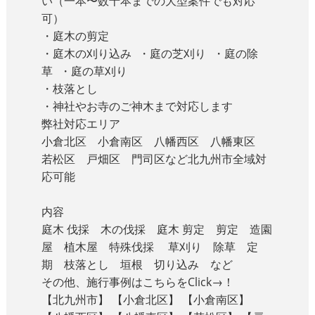
い（一本〜数十本までの大型案件でも対応
可）
・庭木の剪定
・庭木の刈り込み ・庭の芝刈り ・庭の除
草 ・庭の草刈り
・枝落とし
・神社やお寺のご神木まで対応します
弊社対応エリア
小倉北区 小倉南区 八幡西区 八幡東区
若松区 戸畑区 門司区など北九州市全域対
応可能
内容
庭木 伐採 木の伐採 庭木 剪定 剪定 造園
屋 植木屋 特殊伐採 草刈り 除草 定
期 枝落とし 垣根 切り込み など
その他、施行事例はこちらをClick→！
【北九州市】 【小倉北区】 【小倉南区】