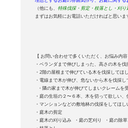
理想とするお庭の雰囲気作り、お庭に関する
（他にも、
特殊伐採・剪定・枝落とし・刈り
まずはお気軽にお電話いただければと思いま
【 お問い合わせで多くいただく、お悩み内
・ベランダまで伸びしまった、高さの木を
・2階の屋根まで伸びている木を伐採してほ
・電線まで木が伸び、危ないから木を伐採し
・隣の家まで木が伸びてしまいクレームを
・庭の生垣の２〜６本、木を切って欲しい
・マンションなどの敷地林の伐採をしてほし
・庭木の剪定
・庭木の刈り込み ・庭の芝刈り ・庭の除草