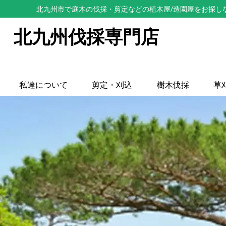
北九州市で庭木の伐採・剪定などの植木屋/造園屋をお探し
北九州伐採専門店
私達について
剪定・刈込
樹木伐採
草