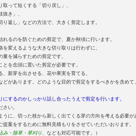
り取って短くする「切り戻し」、
枝抜き」、
切り返し」などの方法で、大きく剪定します。
枯れるのを防ぐための剪定で、夏か秋頃に行います。
格を変えるような大きな切り取りは行わずに、
の量を減らすための剪定です。
ことを念頭に置いた剪定が必要です。
る、新芽を出させる、花や果実を育てる、
などがあります。どのような目的で剪定をするべきかを含めて
りにするのかしっかり話し合ったうえで剪定を行います。
ださい。
ように、切った枝から新しく出てくる芽の方向を考える必要が
ご提案をするために無料見積もりをさせていただいおります。
込み・除草・草刈り
、なども対応可能です。）