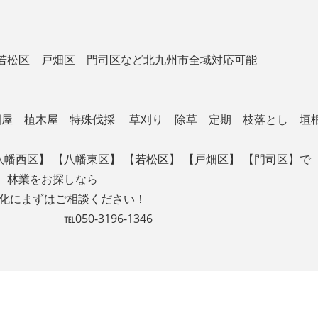
若松区 戸畑区 門司区など北九州市全域対応可能
造園屋 植木屋 特殊伐採 草刈り 除草 定期 枝落とし 垣
八幡西区】 【八幡東区】 【若松区】 【戸畑区】 【門司区】で
、林業をお探しなら
緑化にまずはご相談ください！
6-1346