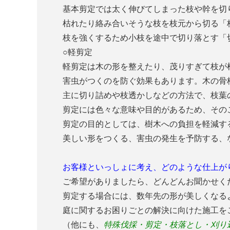
基本剪定では太く伸びてしまった枝や幹を切
枯れたり絡み合いそうな枝を枝元から切る「
枝を強くするため小枝を途中で切り落とす「
○軽剪定
軽剪定は木の形を整えたり、茂りすぎて枝が
害虫がつくのを防ぐ効果もあります。木の骨
主に切り詰めや枝透かしなどの方法で、枝葉
剪定には色々な意味や目的があるため、その
剪定の目的としては、樹木への負担を軽減す
美しい形をつくる、害虫の発生を予防する、
お客様といっしょに考え、どのような仕上が
ご希望がありましたら、どんどんお聞かせく
剪定する場合には、数年先の形が美しくなる
庭に関するお困りごとの解決に向けた施工を
（他にも、
特殊伐採・剪定・枝落とし・刈り