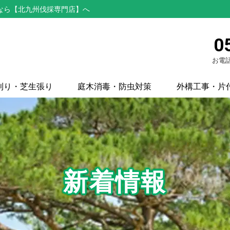
なら【北九州伐採専門店】へ
0
お電話
刈り・芝生張り
庭木消毒・防虫対策
外構工事・片
新着情報