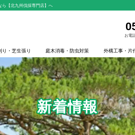
なら【北九州伐採専門店】へ
0
お電話
刈り・芝生張り
庭木消毒・防虫対策
外構工事・片
新着情報