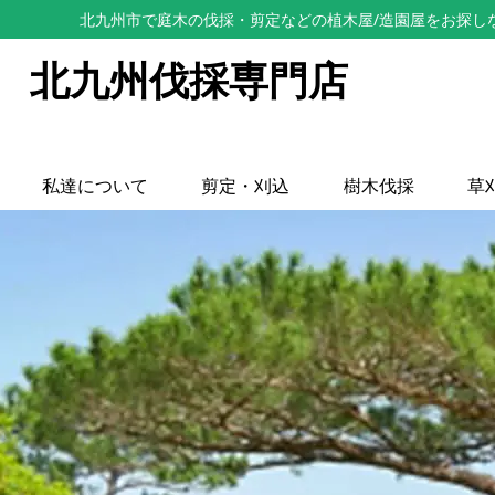
北九州市で庭木の伐採・剪定などの植木屋/造園屋をお探し
北九州伐採専門店
私達について
剪定・刈込
樹木伐採
草