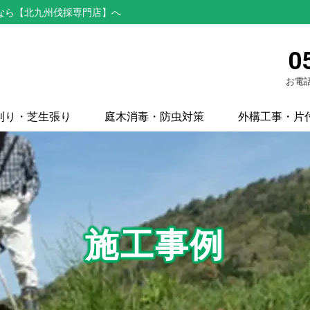
なら【北九州伐採専門店】へ
0
お電話
刈り・芝生張り
庭木消毒・防虫対策
外構工事・片
施工事例