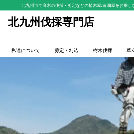
北九州市で庭木の伐採・剪定などの植木屋/造園屋をお探し
北九州伐採専門店
私達について
剪定・刈込
樹木伐採
草