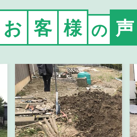
お
客
様
声
の