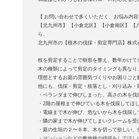
【 お問い合わせで多くいただく、お悩み内容
【北九州市】 【小倉北区】 【小倉南区】 
ら、
北九州市の【植木の伐採・剪定専門店】株式
枝を剪定することで樹形を整え、数年かけて
木の種類によって剪定のタイミングも異なり
理想とするお庭の雰囲気づくりやお困りごと
他にも、伐採・剪定・枝落とし・刈り込み・
・ベランダまで伸びしまった、高さの木を伐
・2階の屋根まで伸びている木を伐採してほ
・電線まで木が伸び、危ないから木を伐採し
・隣の家まで木が伸びてしまいクレームを受
・庭の生垣の２〜６本、木を切って欲しい、
・マンションなどの敷地林の伐採をしてほし