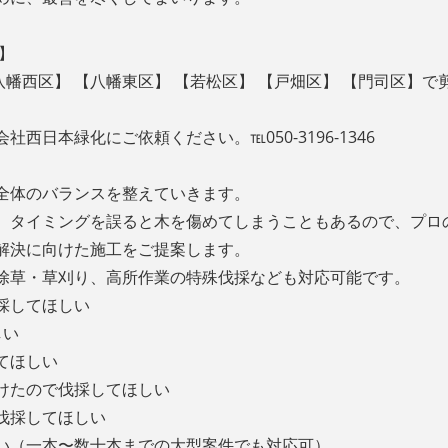
】
【八幡西区】 【八幡東区】 【若松区】 【戸畑区】 【門司区】
会社西日本緑化にご依頼ください。℡
050-3196-1346
全体のバランスを整えていきます。
、タイミングを誤ると木を傷めてしまうこともあるので、プロ
解決に向けた施工をご提案します。
除草・草刈り、高所作業の特殊伐採なども対応可能です。
採してほしい
しい
てほしい
けたので伐採してほしい
伐採してほしい
い（一本〜数十本までの大型案件でも対応可）