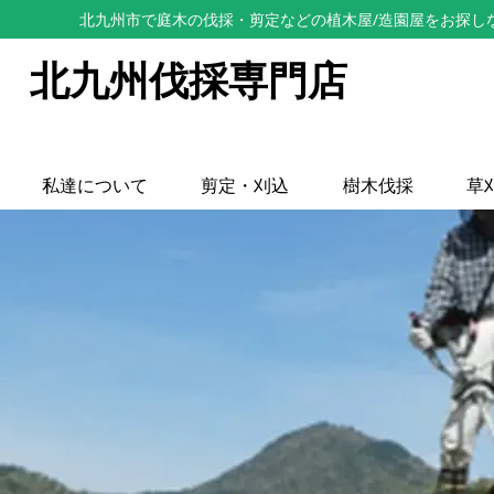
北九州市で庭木の伐採・剪定などの植木屋/造園屋をお探し
北九州伐採専門店
私達について
剪定・刈込
樹木伐採
草