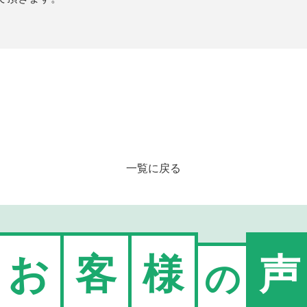
一覧に戻る
お
客
様
声
の