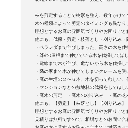
枝を剪定することで樹形を整え、数年かけて
木の種類によって剪定のタイミングも異なり
理想とするお庭の雰囲気づくりやお困りごと
他にも、伐採・剪定・枝落とし・刈り込み・
・ベランダまで伸びしまった、高さの木を伐
・2階の屋根まで伸びている木を伐採してほ
・電線まで木が伸び、危ないから木を伐採し
・隣の家まで木が伸びてしまいクレームを受
・庭の生垣の２〜６本、木を切って欲しい、
・マンションなどの敷地林の伐採をしてほし
・庭木の剪定 ・庭木の刈り込み ・庭の芝
他にも、【剪定】【枝落とし】【刈り込み】
理想とするお庭の雰囲気づくりやお困りごと
見積りは無料ですので、相場などのお問い合
お庭や木に関するお悩みに全力でご対応させ