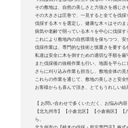
その敷地は、自然の美しさと力強さを感じさ
その大きさは圧巻で、一見すると全てを伐採
伐採する木々を選定し、健康な木々はそのま
病気や老齢で弱っている木々を中心に伐採す
これにより敷地内の自然環境を保ちつつ、安
伐採作業は、専門的な技術と慎重さを要する
私達は安全に木を倒すための適切な手順を厳
また伐採後の抜根作業も行い、地面を平らに
さらに刈り込み作業も担当し、敷地全体の見
これらの作業を通じて、敷地の美しさと安全
お客様からも喜んで頂き、とてもうれしい結
【 お問い合わせで多くいただく、お悩み内容
【北九州市】 【小倉北区】 【小倉南区】 
ら、
北九州市の【植木の伐採・剪定専門店】株式