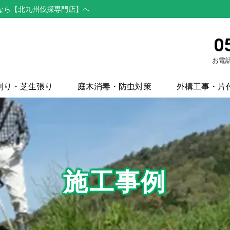
なら【北九州伐採専門店】へ
0
お電話
刈り・芝生張り
庭木消毒・防虫対策
外構工事・片
施工事例