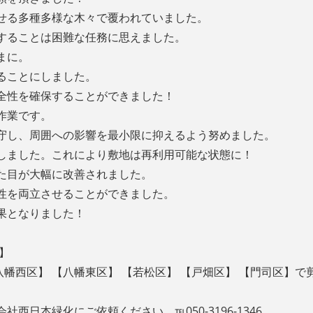
せる多種多様な木々で覆われていました。
することは困難な任務に思えました。
まに。
ることにしました。
全性を確保することができました！
作業です。
守し、周囲への影響を最小限に抑えるよう努めました。
しました。これにより敷地は再利用可能な状態に！
た目が大幅に改善されました。
性を両立させることができました。
果となりました！
】
【八幡西区】 【八幡東区】 【若松区】 【戸畑区】 【門司区】
会社西日本緑化にご依頼ください。℡
050-3196-1346