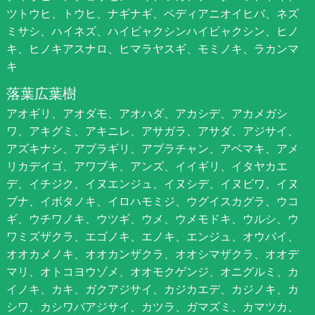
ツトウヒ、トウヒ、ナギナギ、ペディアニオイヒバ、ネズ
ミサシ、ハイネズ、ハイビャクシンハイビャクシン、ヒノ
キ、ヒノキアスナロ、ヒマラヤスギ、モミノキ、ラカンマ
キ
落葉広葉樹
アオギリ、アオダモ、アオハダ、アカシデ、アカメガシ
ワ、アキグミ、アキニレ、アサガラ、アサダ、アジサイ、
アズキナシ、アブラギリ、アブラチャン、アベマキ、アメ
リカデイゴ、アワブキ、アンズ、イイギリ、イタヤカエ
デ、イチジク、イヌエンジュ、イヌシデ、イヌビワ、イヌ
ブナ、イボタノキ、イロハモミジ、ウグイスカグラ、ウコ
ギ、ウチワノキ、ウツギ、ウメ、ウメモドキ、ウルシ、ウ
ワミズザクラ、エゴノキ、エノキ、エンジュ、オウバイ、
オオカメノキ、オオカンザクラ、オオシマザクラ、オオデ
マリ、オトコヨウゾメ、オオモクゲンジ、オニグルミ、カ
イノキ、カキ、ガクアジサイ、カジカエデ、カジノキ、カ
シワ、カシワバアジサイ、カツラ、ガマズミ、カマツカ、