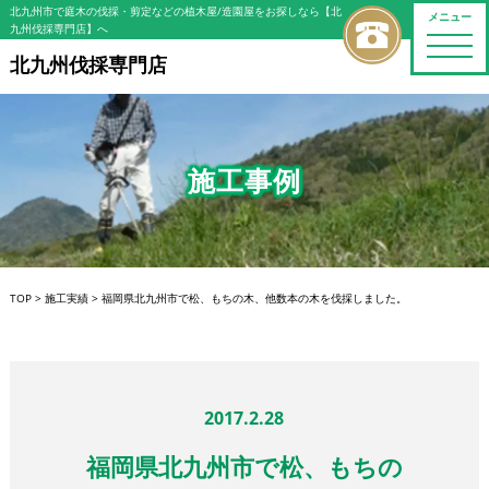
北九州市で庭木の伐採・剪定などの植木屋/造園屋をお探しなら【北
メニュー
九州伐採専門店】へ
toggle
naviga
北九州伐採専門店
施工事例
TOP
>
施工実績
>
福岡県北九州市で松、もちの木、他数本の木を伐採しました。
2017.2.28
福岡県北九州市で松、もちの