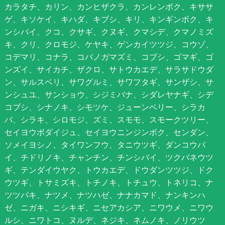
カラタチ、カリン、カンヒザクラ、カンレンボク、キササ
ゲ、キソケイ、キハダ、キブシ、キリ、キンギンボク、キ
ンシバイ、クコ、クサギ、クヌギ、クマシデ、クマノミズ
キ、クリ、クロモジ、ケヤキ、ゲンカイツツジ、コウゾ、
コデマリ、コナラ、コバノガマズミ、コブシ、ゴマギ、ゴ
ンズイ、サイカチ、ザクロ、サトウカエデ、サラサドウダ
ン、サルスベリ、サワグルミ、サワフタギ、サンザシ、サ
ンシュユ、サンショウ、シジミバナ、シダレヤナギ、シデ
コブシ、シナノキ、シモツケ、ジューンベリー、シラカ
バ、シラキ、シロモジ、ズミ、スモモ、スモークツリー、
セイヨウボダイジュ、セイヨウニンジンボク、センダン、
ソメイヨシノ、タイワンフウ、タニウツギ、ダンコウバ
イ、チドリノキ、チャンチン、チンシバイ、ツクバネウツ
ギ、テンダイウヤク、トウカエデ、ドウダンツツジ、ドク
ウツギ、トサミズキ、トチノキ、トチュウ、トネリコ、ナ
ツツバキ、ナツメ、ナツハゼ、ナナカマド、ナンキンハ
ゼ、ニガキ、ニシキギ、ニセアカシア、ニワウメ、ニワウ
ルシ、ニワトコ、ヌルデ、ネジキ、ネムノキ、ノリウツ