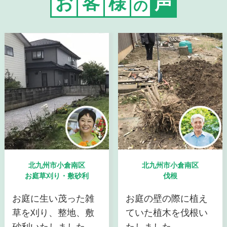
お
客
様
声
の
北九州市小倉南区
北九州市小倉南区
お庭草刈り・敷砂利
伐根
お庭に生い茂った雑
お庭の壁の際に植え
草を刈り、整地、敷
ていた植木を伐根い
砂利いたしました。
たしました。