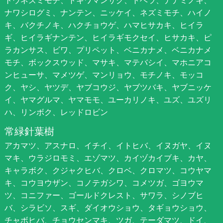
ナワシログミ、ナンテン、ニッケイ、ネズミモチ、ハイノ
キ、バクチノキ、ハクチョウゲ、ハマヒサカキ、ヒイラ
ギ、ヒイラギナンテン、ヒイラギモクセイ、ヒサカキ、ピ
ラカンサス、ビワ、プリペット、ベニカナメ、ベニカナメ
モチ、ボックスウッド、マサキ、マテバシイ、マホニアコ
ンヒューサ、マメツゲ、マンリョウ、モチノキ、モッコ
ク、ヤシ、ヤツデ、ヤブコウジ、ヤブツバキ、ヤブニッケ
イ、ヤマグルマ、ヤマモモ、ユーカリノキ、ユズ、ユズリ
ハ、リンボク、レッドロビン
常緑針葉樹
アカマツ、アスナロ、イチイ、イトヒバ、イヌガヤ、イヌ
マキ、ウラジロモミ、エゾマツ、カイヅカイブキ、カヤ、
キャラボク、クジャクヒバ、クロベ、クロマツ、コウヤマ
キ、コウヨウザン、コノテガシワ、コメツガ、ゴヨウマ
ツ、コニファー、ゴールドクレスト、サワラ、シノブヒ
バ、シラビソ、スギ、ダイオウショウ、タギョウショウ、
チャボヒバ、チョウセンマキ、ツガ、テーダマツ、ドイ、