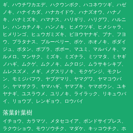
ギ、ハウチワカエデ、ハクウンボク、ハコネウツギ、ハゼ
ノキ、ハナイカダ、ハナカイドウ、ハナズオウ、ハナノ
キ、ハナミズキ、ハマナス、ハリギリ、ハリグワ、ハルニ
レ、ハンカチノキ、ハンノキ、ヒメウツギ、ヒメシャラ、
ヒメリンゴ、ヒュウガミズキ、ビヨウヤナギ、ブナ、フヨ
ウ、プラタナス、ブルーベリー、ボケ、ホオノキ、ボダイ
ジュ、ボタン、ポプラ、ポポー、マユミ、マルバノキ、マ
ルメロ、マンサク、ミズキ、ミズナラ、ミツマタ、ミヤギ
ノハギ、ムクゲ、ムクノキ、ムクロジ、ムラサキシキブ、
ムレスズメ、メギ、メグスリノキ、モクゲンジ、モクレ
ン、モミジバフウ、ヤブデマリ、ヤマグワ、ヤマコウバ
シ、ヤマザクラ、ヤマハギ、ヤマブキ、ヤマボウシ、ユキ
ヤナギ、ユスラウメ、ユリノキ、ライラック、リキュウバ
イ、リョウブ、レンギョウ、ロウバイ
落葉針葉樹
イチョウ、カラマツ、メタセコイア、ポンドサイプレス、
ラクウショウ、モウソウチク、マダケ、キッコウチク、ホ