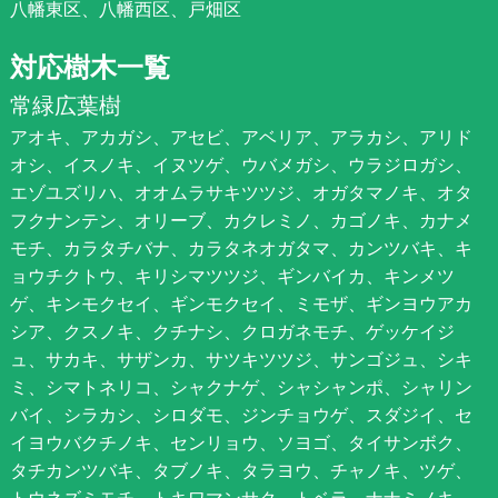
八幡東区、八幡西区、戸畑区
対応樹木一覧
常緑広葉樹
アオキ、アカガシ、アセビ、アベリア、アラカシ、アリド
オシ、イスノキ、イヌツゲ、ウバメガシ、ウラジロガシ、
エゾユズリハ、オオムラサキツツジ、オガタマノキ、オタ
フクナンテン、オリーブ、カクレミノ、カゴノキ、カナメ
モチ、カラタチバナ、カラタネオガタマ、カンツバキ、キ
ョウチクトウ、キリシマツツジ、ギンバイカ、キンメツ
ゲ、キンモクセイ、ギンモクセイ、ミモザ、ギンヨウアカ
シア、クスノキ、クチナシ、クロガネモチ、ゲッケイジ
ュ、サカキ、サザンカ、サツキツツジ、サンゴジュ、シキ
ミ、シマトネリコ、シャクナゲ、シャシャンポ、シャリン
バイ、シラカシ、シロダモ、ジンチョウゲ、スダジイ、セ
イヨウバクチノキ、センリョウ、ソヨゴ、タイサンボク、
タチカンツバキ、タブノキ、タラヨウ、チャノキ、ツゲ、
トウネズミモチ、トキワマンサク、トベラ、ナナミノキ、