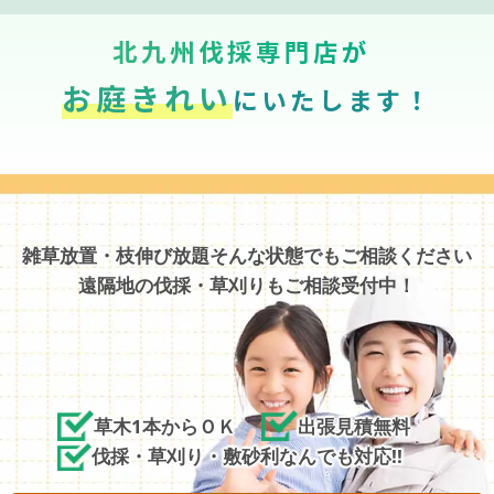
北九州伐採専門店が
お庭きれい
にいたします！
雑草放置・枝伸び放題そんな状態でもご相談ください
遠隔地の伐採・草刈りもご相談受付中！
草木1本からＯＫ
出張見積無料
伐採・草刈り・敷砂利なんでも対応!!