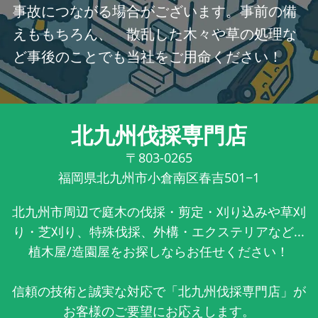
事故につながる場合がございます。事前の備
えももちろん、 散乱した木々や草の処理な
ど事後のことでも当社をご用命ください！
北九州伐採専門店
〒803-0265
福岡県北九州市小倉南区春吉501−1
北九州市周辺で庭木の伐採・剪定・刈り込みや草刈
り・芝刈り、特殊伐採、外構・エクステリアなど...
植木屋/造園屋をお探しならお任せください！
信頼の技術と誠実な対応で「北九州伐採専門店」が
お客様のご要望にお応えします。