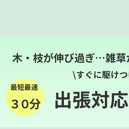
木・枝が伸び過ぎ…雑草
\すぐに駆けつ
最短最速
出張対応
３０分