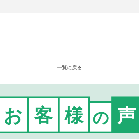
一覧に戻る
お
客
様
声
の