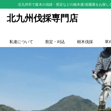
北九州市で庭木の伐採・剪定などの植木屋/造園屋をお探し
北九州伐採専門店
私達について
剪定・刈込
樹木伐採
草