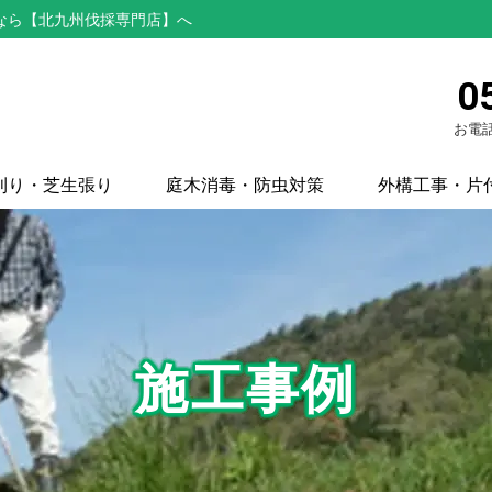
なら【北九州伐採専門店】へ
0
お電話
刈り・芝生張り
庭木消毒・防虫対策
外構工事・片
施工事例