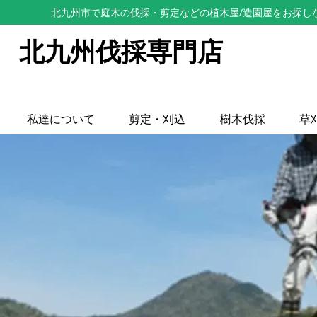
北九州市で庭木の伐採・剪定などの植木屋/造園屋をお探し
北九州伐採専門店
私達について
剪定・刈込
樹木伐採
草