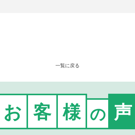
一覧に戻る
お
客
様
声
の