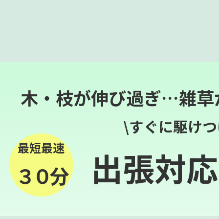
木・枝が伸び過ぎ…雑草
\すぐに駆けつ
最短最速
出張対応
３０分