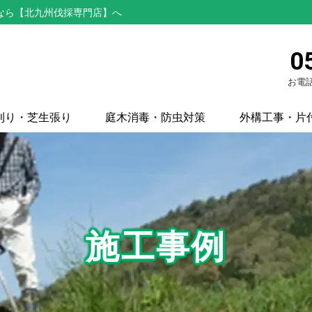
なら【北九州伐採専門店】へ
0
お電話
刈り・芝生張り
庭木消毒・防虫対策
外構工事・片
施工事例