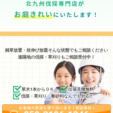
北九州伐採専門店が
お庭きれい
にいたします！
雑草放置・枝伸び放題そんな状態でもご相談ください
遠隔地の伐採・草刈りもご相談受付中！
草木1本からＯＫ
出張見積無料
伐採・草刈り・敷砂利なんでも対応!!