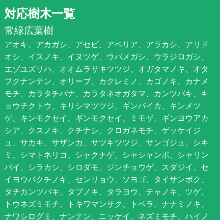
対応樹木一覧
常緑広葉樹
アオキ、アカガシ、アセビ、アベリア、アラカシ、アリド
オシ、イスノキ、イヌツゲ、ウバメガシ、ウラジロガシ、
エゾユズリハ、オオムラサキツツジ、オガタマノキ、オタ
フクナンテン、オリーブ、カクレミノ、カゴノキ、カナメ
モチ、カラタチバナ、カラタネオガタマ、カンツバキ、キ
ョウチクトウ、キリシマツツジ、ギンバイカ、キンメツ
ゲ、キンモクセイ、ギンモクセイ、ミモザ、ギンヨウアカ
シア、クスノキ、クチナシ、クロガネモチ、ゲッケイジ
ュ、サカキ、サザンカ、サツキツツジ、サンゴジュ、シキ
ミ、シマトネリコ、シャクナゲ、シャシャンポ、シャリン
バイ、シラカシ、シロダモ、ジンチョウゲ、スダジイ、セ
イヨウバクチノキ、センリョウ、ソヨゴ、タイサンボク、
タチカンツバキ、タブノキ、タラヨウ、チャノキ、ツゲ、
トウネズミモチ、トキワマンサク、トベラ、ナナミノキ、
ナワシログミ、ナンテン、ニッケイ、ネズミモチ、ハイノ