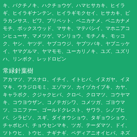
キ、バクチノキ、ハクチョウゲ、ハマヒサカキ、ヒイラ
ギ、ヒイラギナンテン、ヒイラギモクセイ、ヒサカキ、ピ
ラカンサス、ビワ、プリペット、ベニカナメ、ベニカナメ
モチ、ボックスウッド、マサキ、マテバシイ、マホニアコ
ンヒューサ、マメツゲ、マンリョウ、モチノキ、モッコ
ク、ヤシ、ヤツデ、ヤブコウジ、ヤブツバキ、ヤブニッケ
イ、ヤマグルマ、ヤマモモ、ユーカリノキ、ユズ、ユズリ
ハ、リンボク、レッドロビン
常緑針葉樹
アカマツ、アスナロ、イチイ、イトヒバ、イヌガヤ、イヌ
マキ、ウラジロモミ、エゾマツ、カイヅカイブキ、カヤ、
キャラボク、クジャクヒバ、クロベ、クロマツ、コウヤマ
キ、コウヨウザン、コノテガシワ、コメツガ、ゴヨウマ
ツ、コニファー、ゴールドクレスト、サワラ、シノブヒ
バ、シラビソ、スギ、ダイオウショウ、タギョウショウ、
チャボヒバ、チョウセンマキ、ツガ、テーダマツ、ドイ、
ツトウヒ、トウヒ、ナギナギ、ペディアニオイヒバ、ネズ