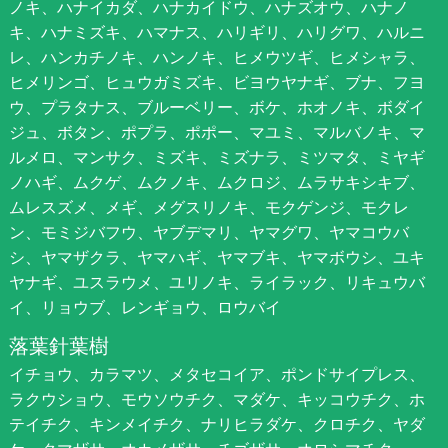
ノキ、ハナイカダ、ハナカイドウ、ハナズオウ、ハナノ
キ、ハナミズキ、ハマナス、ハリギリ、ハリグワ、ハルニ
レ、ハンカチノキ、ハンノキ、ヒメウツギ、ヒメシャラ、
ヒメリンゴ、ヒュウガミズキ、ビヨウヤナギ、ブナ、フヨ
ウ、プラタナス、ブルーベリー、ボケ、ホオノキ、ボダイ
ジュ、ボタン、ポプラ、ポポー、マユミ、マルバノキ、マ
ルメロ、マンサク、ミズキ、ミズナラ、ミツマタ、ミヤギ
ノハギ、ムクゲ、ムクノキ、ムクロジ、ムラサキシキブ、
ムレスズメ、メギ、メグスリノキ、モクゲンジ、モクレ
ン、モミジバフウ、ヤブデマリ、ヤマグワ、ヤマコウバ
シ、ヤマザクラ、ヤマハギ、ヤマブキ、ヤマボウシ、ユキ
ヤナギ、ユスラウメ、ユリノキ、ライラック、リキュウバ
イ、リョウブ、レンギョウ、ロウバイ
落葉針葉樹
イチョウ、カラマツ、メタセコイア、ポンドサイプレス、
ラクウショウ、モウソウチク、マダケ、キッコウチク、ホ
テイチク、キンメイチク、ナリヒラダケ、クロチク、ヤダ