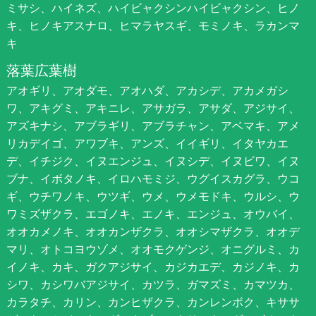
ミサシ、ハイネズ、ハイビャクシンハイビャクシン、ヒノ
キ、ヒノキアスナロ、ヒマラヤスギ、モミノキ、ラカンマ
キ
落葉広葉樹
アオギリ、アオダモ、アオハダ、アカシデ、アカメガシ
ワ、アキグミ、アキニレ、アサガラ、アサダ、アジサイ、
アズキナシ、アブラギリ、アブラチャン、アベマキ、アメ
リカデイゴ、アワブキ、アンズ、イイギリ、イタヤカエ
デ、イチジク、イヌエンジュ、イヌシデ、イヌビワ、イヌ
ブナ、イボタノキ、イロハモミジ、ウグイスカグラ、ウコ
ギ、ウチワノキ、ウツギ、ウメ、ウメモドキ、ウルシ、ウ
ワミズザクラ、エゴノキ、エノキ、エンジュ、オウバイ、
オオカメノキ、オオカンザクラ、オオシマザクラ、オオデ
マリ、オトコヨウゾメ、オオモクゲンジ、オニグルミ、カ
イノキ、カキ、ガクアジサイ、カジカエデ、カジノキ、カ
シワ、カシワバアジサイ、カツラ、ガマズミ、カマツカ、
カラタチ、カリン、カンヒザクラ、カンレンボク、キササ