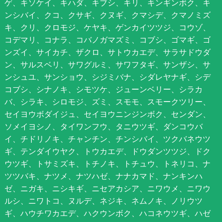
ゲ、キソケイ、キハダ、キブシ、キリ、キンギンボク、キ
ンシバイ、クコ、クサギ、クヌギ、クマシデ、クマノミズ
キ、クリ、クロモジ、ケヤキ、ゲンカイツツジ、コウゾ、
コデマリ、コナラ、コバノガマズミ、コブシ、ゴマギ、ゴ
ンズイ、サイカチ、ザクロ、サトウカエデ、サラサドウダ
ン、サルスベリ、サワグルミ、サワフタギ、サンザシ、サ
ンシュユ、サンショウ、シジミバナ、シダレヤナギ、シデ
コブシ、シナノキ、シモツケ、ジューンベリー、シラカ
バ、シラキ、シロモジ、ズミ、スモモ、スモークツリー、
セイヨウボダイジュ、セイヨウニンジンボク、センダン、
ソメイヨシノ、タイワンフウ、タニウツギ、ダンコウバ
イ、チドリノキ、チャンチン、チンシバイ、ツクバネウツ
ギ、テンダイウヤク、トウカエデ、ドウダンツツジ、ドク
ウツギ、トサミズキ、トチノキ、トチュウ、トネリコ、ナ
ツツバキ、ナツメ、ナツハゼ、ナナカマド、ナンキンハ
ゼ、ニガキ、ニシキギ、ニセアカシア、ニワウメ、ニワウ
ルシ、ニワトコ、ヌルデ、ネジキ、ネムノキ、ノリウツ
ギ、ハウチワカエデ、ハクウンボク、ハコネウツギ、ハゼ