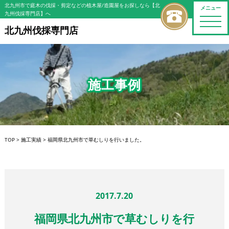
北九州市で庭木の伐採・剪定などの植木屋/造園屋をお探しなら【北
メニュー
九州伐採専門店】へ
toggle
naviga
北九州伐採専門店
施工事例
TOP
>
施工実績
>
福岡県北九州市で草むしりを行いました。
2017.7.20
福岡県北九州市で草むしりを行